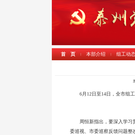
首 页
本部介绍
组工动
|
|
发
6月12日至14日，全市
周恒新指出，要深入学习
委巡视、市委巡察反馈问题整改