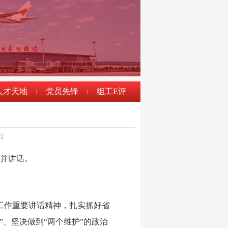
人才天地
党员先锋
组工E评
|
|
口
式并讲话。
工作重要讲话精神，扎实抓好省
、坚决做到“两个维护”的政治