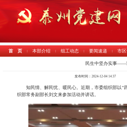
首 页
本部介绍
组工动态
要闻速递
市区
|
|
|
|
民生中坚办实事——
发布时间：2024-12-04 14:37
知民情、解民忧、暖民心。近期，市委组织部以“四
织部常务副部长刘文来参加活动并讲话。