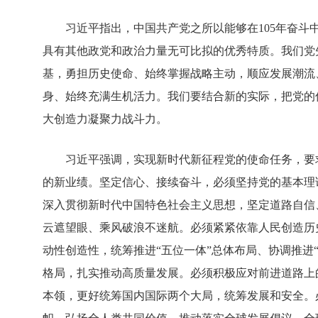
习近平指出，中国共产党之所以能够在105年奋
具有其他政党和政治力量无可比拟的优秀特质。我们党
基，勇担历史使命、始终掌握战略主动，顺应发展潮流
身、始终充满生机活力。我们要结合新的实际，把党的
大创造力凝聚力战斗力。
习近平强调，实现新时代新征程党的使命任务，要
的新业绩。坚定信心、接续奋斗，必须坚持党的基本理
深入贯彻新时代中国特色社会主义思想，坚定道路自信
云遮望眼、乘风破浪不迷航。必须紧紧依靠人民创造历
动性创造性，统筹推进“五位一体”总体布局、协调推进
格局，扎实推动高质量发展。必须积极应对前进道路上
本领，更好统筹国内国际两个大局，统筹发展和安全。