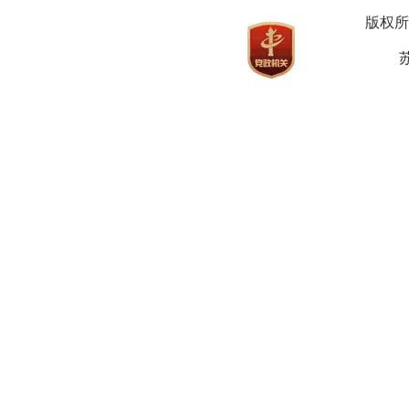
版权所
苏