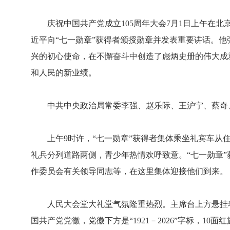
庆祝中国共产党成立105周年大会7月1日上午在
近平向“七一勋章”获得者颁授勋章并发表重要讲话。他
兴的初心使命，在不懈奋斗中创造了彪炳史册的伟大成
和人民的新业绩。
中共中央政治局常委李强、赵乐际、王沪宁、蔡奇
上午9时许，“七一勋章”获得者集体乘坐礼宾车
礼兵分列道路两侧，青少年热情欢呼致意。“七一勋章
作委员会有关领导同志等，在这里集体迎接他们到来。
人民大会堂大礼堂气氛隆重热烈。主席台上方悬挂着
国共产党党徽，党徽下方是“1921－2026”字标，1