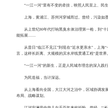
“一江一河”里有不变的牵挂，映照人民至上、民生
上海，黄浦江、苏州河穿城而过。曾经，污染如墨汁
从上世纪80年代打响黑臭水体治理第一枪，到“十
能拓展……
从昔日“临江不见江”到现在“近水更亲水”，上海“
言，这样长距离、大规模的滨水岸线贯通工程“是世界
“一江一河”的新生，正是人民城市理念的深入践行
为民造福，当计深远。
从上海看向全国，大江大河之治中，区域协调发展
布局、战略谋划。
江河安澜是中华儿女千百年来的祈盼。曾经，“‘长江