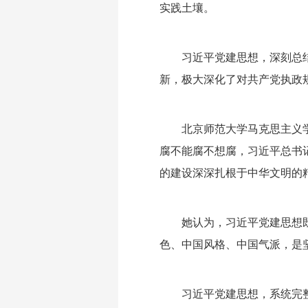
实践土壤。
习近平党建思想，深刻总
新，极大深化了对共产党执政
北京师范大学马克思主义学
腐不能腐不想腐，习近平总书
的建设深深扎根于中华文明的
她认为，习近平党建思想
色、中国风格、中国气派，是
习近平党建思想，系统完