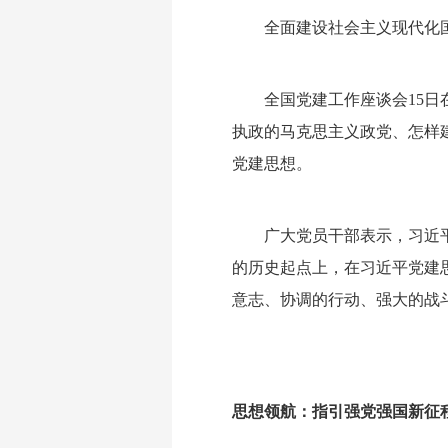
全面建设社会主义现代化
全国党建工作座谈会15
执政的马克思主义政党、怎样
党建思想。
广大党员干部表示，习近
的历史起点上，在习近平党建思
意志、协调的行动、强大的战
思想领航：指引强党强国新征