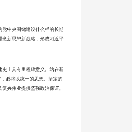
的党中央围绕建设什么样的长期
理念新思想新战略，形成习近平
建史上具有里程碑意义。站在新
”，必将以统一的思想、坚定的
族复兴伟业提供坚强政治保证。