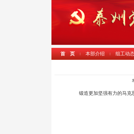
首 页
本部介绍
组工动
|
|
发
锻造更加坚强有力的马克