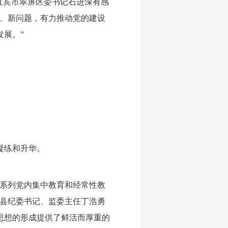
宜宾市翠屏区委书记石进深有感
况、新问题，有力推动党的建设
展。”
凝练和升华。
一系列党内集中教育和经常性教
赉县纪委书记、监委主任丁浩勇
思想的形成提供了鲜活而厚重的