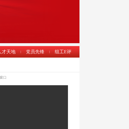
人才天地
党员先锋
组工E评
|
|
窗口