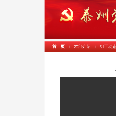
首 页
本部介绍
组工动
|
|