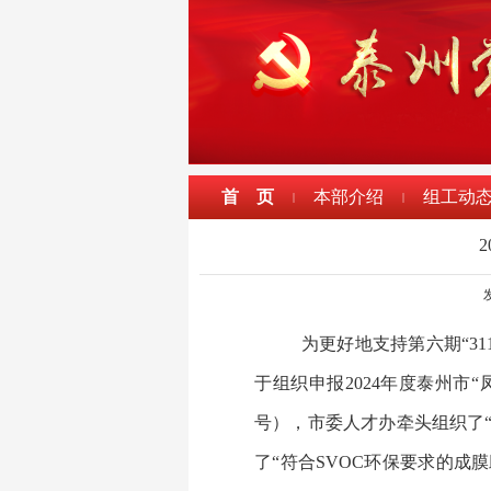
首 页
本部介绍
组工动
|
|
发
为更好地支持第六期“3
于组织申报2024年度泰州市“
号），市委人才办牵头组织了
了“符合SVOC环保要求的成