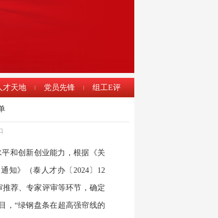
人才天地
党员先锋
组工E评
|
|
单
口
水平和创新创业能力，根据《关
通知》（泰人才办〔2024〕12
审推荐、专家评审等环节，确定
项目，“绿钢盘条在超高强帘线的