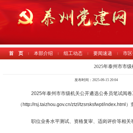
首 页
本部介绍
组工动态
要闻速递
市区
|
|
|
|
2025年泰州市
发布时间：2025-09-15 20:04
2025年泰州市
市级机关公开遴选公务员笔试阅卷
（http://rsj.taizhou.gov.cn/ztzl/tzsrsksfwp
职位业务水平测试、资格复审、适岗评价等相关