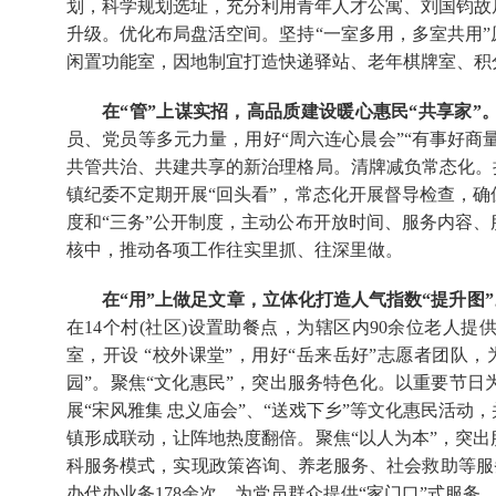
划，科学规划选址，充分利用青年人才公寓、刘国钧故
升级。优化布局盘活空间。坚持“一室多用，多室共用
闲置功能室，因地制宜打造快递驿站、老年棋牌室、积
在“管”上谋实招，高品质建设暖心惠民“共享家”
员、党员等多元力量，用好“周六连心晨会”“有事好商量
共管共治、共建共享的新治理格局。清牌减负常态化。持
镇纪委不定期开展“回头看”，常态化开展督导检查，
度和“三务”公开制度，主动公布开放时间、服务内容
核中，推动各项工作往实里抓、往深里做。
在“用”上做足文章，立体化打造人气指数“提升图”
在14个村(社区)设置助餐点，为辖区内90余位老人
室，开设 “校外课堂”，用好“岳来岳好”志愿者团队
园”。聚焦“文化惠民”，突出服务特色化。以重要节
展“宋风雅集 忠义庙会”、“送戏下乡”等文化惠民活动
镇形成联动，让阵地热度翻倍。聚焦“以人为本”，突
科服务模式，实现政策咨询、养老服务、社会救助等服务
办代办业务178余次，为党员群众提供“家门口”式服务