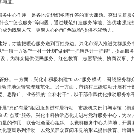
参与度。
服务中心作用，是各地党组织亟需作答的重大课题。突出党群服务
服务什么”“怎么服务”等问题，通过规范打造服务阵地、选优建强
心成为既聚人气、更聚人心的“红色磁场”提供不竭动力。
建好，才能把暖心服务送到百姓身边。兴化市深入推进党群服务
以“一镇一方案”“一村一计划”做到“一把钥匙开一把锁”，提高服
建设，为群众提供便民服务、红色教育、志愿帮扶、协商议事、
好。一方面，兴化市积极构建“0523”服务模式，围绕服务群众“
制度推动阵地运转管理规范化。另一方面，市镇村三级联动开展村干
、思路广、业务强的“全科村干”，以干部作风优化推动服务水平
新开展“兴好有爱”组团服务进村居行动，市级机关部门与乡镇（
单式“点菜”服务。兴化市科协常态化走进村党群服务中心，为农
力量的作用，联合社会爱心组织，以党群服务中心为阵地，开展
”文化惠民系列活动，以党员群众喜闻乐见的形式提供教育、培训