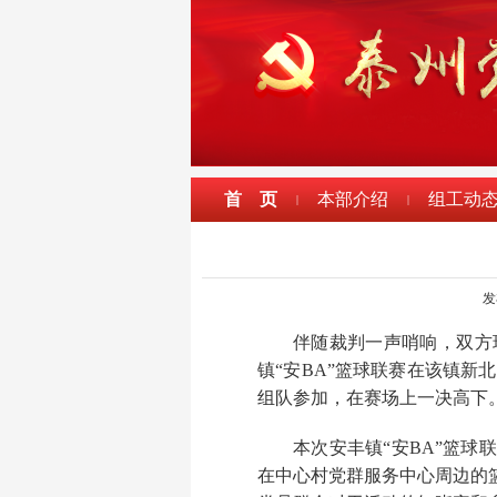
首 页
本部介绍
组工动
|
|
发
伴随裁判一声哨响，双方
镇“安BA”篮球联赛在该镇
组队参加，在赛场上一决高下
本次安丰镇“安BA”篮
在中心村党群服务中心周边的