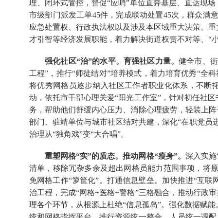
理、闭环式管控，督促“应哨”单位直奔基层、直达现场
市级部门派发工单45件，完成联动处置45次，群众满
应急处置权、行政执法权以及涉及本区域重大决策、重
才引智等经济发展职能，着力解决街道权责不对等、“小
强化社区“治”的水平。育强社区力量。
健全市、街
工程”，推行“师徒结对”培养模式，着力培育优秀“全科
将优秀网格员逐步纳入社区工作者职业化体系，不断拓
动，依托市干部心理关爱“阳光工作室”，针对初任社
务，帮助他们舒缓内心压力、消除心理疲劳，轻装上阵干
部门、驻靖单位与城市社区结对共建，深化“在职党员进
治理从“独角戏”变“大合唱”。
重塑网格“实”的质态。推动网格“瘦身”。
深入实施
清单，移除冗杂多余及超出网格员能力范围事项，将原先1
免网格工作“箩筐化”。打通信息壁垒。加快推进“互联网+
治工程，完成“网格+医格+警格”三格融合，推动行政审
理各个环节，从根源上杜绝“信息孤岛”。强化数据赋
统和网格指挥平台，推行资源统一整合、人员统一调配