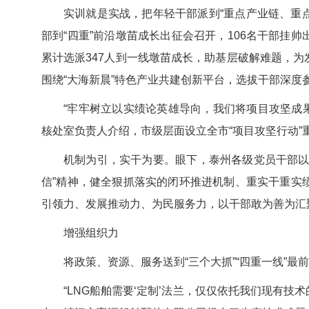
实训就是实战，把年轻干部派到“重点产业链、重点
部到“四重”前沿墩苗成长出征会召开，106名干部挂
累计选派347人到一线墩苗成长，助基层破解难题，
围绕“大海新晨”特色产业共建创新平台，选拔干部深
“牢牢树立以实绩论英雄导向，我们将项目攻坚成果
核处室负责人介绍，市级层面设立全市“项目攻坚行动
机制为引，实干为要。眼下，泰州各级党员干部以
信”精神，健全狠抓落实的闭环推进机制、重实干重实
引领力、发展推动力、为民服务力，以干部敢为善为汇
增强组织力
将政策、资源、服务送到“三个大抓”“四重一线”最
“LNG船舶需要‘定制’法兰，仅仅依托我们现有技