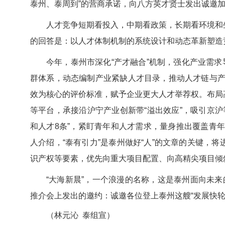
泰州、泰周到”的营商承诺，向八方英才贤士发出诚邀加
人才竞争短期看投入，中期看政策，长期看环境和
的回答是：以人才体制机制的系统设计和动态革新塑造
今年，泰州市深化“产才融合”机制，强化产业需求导
群体系，动态编制产业紧缺人才目录，推动人才链与产业
效为核心的评价标准，赋予企业更大人才举荐权。布局
等平台，承接沿沪宁产业创新带“溢出效应”，吸引京沪
和人才8条”，紧盯青年和人才需求，量身推出覆盖青年
人介绍，“泰有引力”是泰州做好“人”的文章的关键，
识产权等要素，优先向重大项目配置、向高精尖项目倾
“大海新晨”，一个浪漫的名称，这是泰州面向未
推介会上发出的邀约：诚邀各位登上泰州这艘“发展快
（林元沁
泰组宣
）