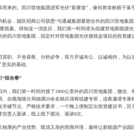
等而来的。四川世地集团进军光伏“新赛道”，缘何将首枚棋子落
的机会，园区招商公司获悉“与通威集团紧密合作的四川世地集团
重要线索。得知这一消息后，我们第一时间牵头组建世地新能源
公里外的四川世地集团，拟定针对世地集团光伏接线盒项目的投资建
司其职、不舍昼夜、分秒必争，双方开诚布公、以诚相待，为以后
了坚实的基础。
引“组合拳”
日内，我们第一时间对接了1800公里外的四川世地集团，微信、电
局、自规海陵分局抽调20余名精兵强将组建专班，连夜邀请专家
业关键节点、严格技术要求，一个晚上便制定出投资建议书，区
要负责人面谈，线上线下接洽、面谈8次。
天独厚的产业优势、既清又亲的营商环境，最终让新能源产业园区