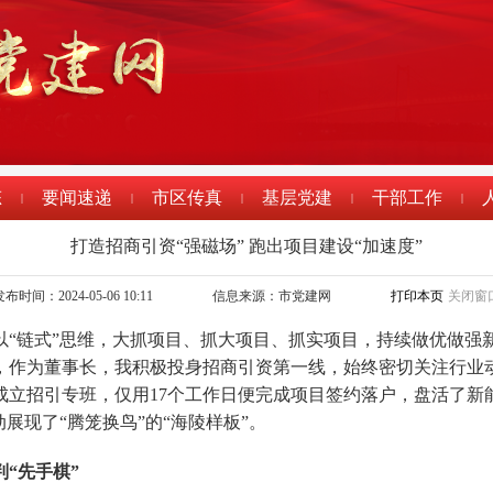
态
要闻速递
市区传真
基层党建
干部工作
|
|
|
|
|
打造招商引资“强磁场” 跑出项目建设“加速度”
布时间：2024-05-06 10:11
信息来源：市党建网
打印本页
关闭窗
以“链式”思维，大抓项目、抓大项目、抓实项目，持续做优做强
，作为董事长，我积极投身招商引资第一线，始终密切关注行业
立招引专班，仅用17个工作日便完成项目签约落户，盘活了新能
展现了“腾笼换鸟”的“海陵样板”。
判“先手棋”