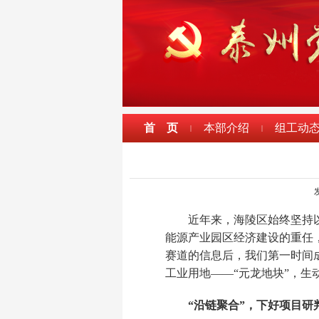
首 页
本部介绍
组工动
|
|
发
近年来，海陵区始终坚持
能源产业园区经济建设的重任
赛道的信息后，我们第一时间成
工业用地——“元龙地块”，生动
“沿链聚合”，下好项目研