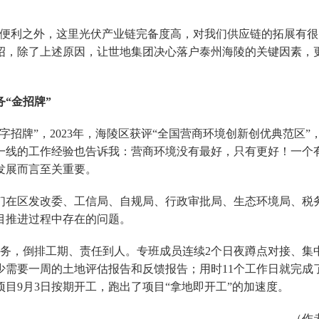
通便利之外，这里光伏产业链完备度高，对我们供应链的拓展有很
绍，除了上述原因，让世地集团决心落户泰州海陵的关键因素，
务“金招牌”
字招牌”，2023年，海陵区获评“全国营商环境创新创优典范区
一线的工作经验也告诉我：营商环境没有最好，只有更好！一个
发展而言至关重要。
们在区发改委、工信局、自规局、行政审批局、生态环境局、税
目推进过程中存在的问题。
任务，倒排工期、责任到人。专班成员连续2个日夜蹲点对接、集
少需要一周的土地评估报告和反馈报告；用时11个工作日就完成
目9月3日按期开工，跑出了项目“拿地即开工”的加速度。
（作