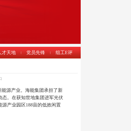
人才天地
党员先锋
组工E评
|
|
口
新能源产业。海能集团承担了新
动态。在获知世地集团进军光伏
源产业园区188亩的低效闲置