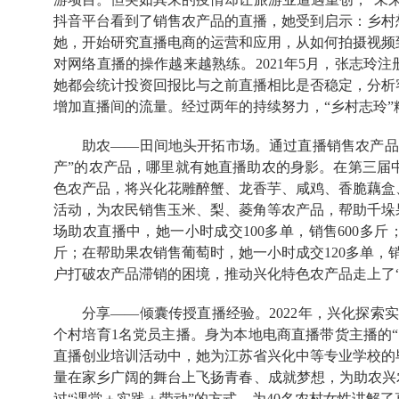
抖音平台看到了销售农产品的直播，她受到启示：乡村
她，开始研究直播电商的运营和应用，从如何拍摄视频
对网络直播的操作越来越熟练。2021年5月，张志玲
她都会统计投资回报比与之前直播相比是否稳定，分析
增加直播间的流量。经过两年的持续努力，“乡村志玲”
助农——田间地头开拓市场。通过直播销售农产品
产”的农产品，哪里就有她直播助农的身影。在第三届
色农产品，将兴化花雕醉蟹、龙香芋、咸鸡、香脆藕盒
活动，为农民销售玉米、梨、菱角等农产品，帮助千垛
场助农直播中，她一小时成交100多单，销售600多斤
斤；在帮助果农销售葡萄时，她一小时成交120多单，
户打破农产品滞销的困境，推动兴化特色农产品走上了“
分享——倾囊传授直播经验。2022年，兴化探索
个村培育1名党员主播。身为本地电商直播带货主播的
直播创业培训活动中，她为江苏省兴化中等专业学校的
量在家乡广阔的舞台上飞扬青春、成就梦想，为助农兴
过“课堂＋实践＋带动”的方式，为40名农村女性讲解