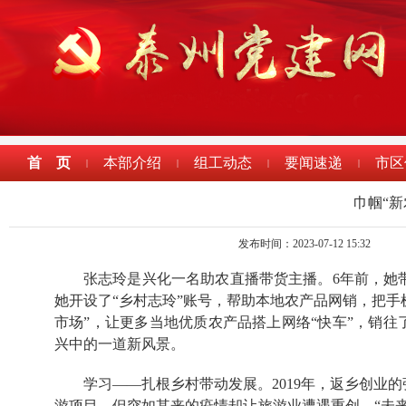
首 页
本部介绍
组工动态
要闻速递
市区
|
|
|
|
巾帼“新
发布时间：2023-07-12 15:32
张志玲是兴化一名助农直播带货主播。6年前，她
她开设了“乡村志玲”账号，帮助本地农产品网销，把手机
市场”，让更多当地优质农产品搭上网络“快车”，销往
兴中的一道新风景。
学习——扎根乡村带动发展。2019年，返乡创业
游项目。但突如其来的疫情却让旅游业遭遇重创，“未