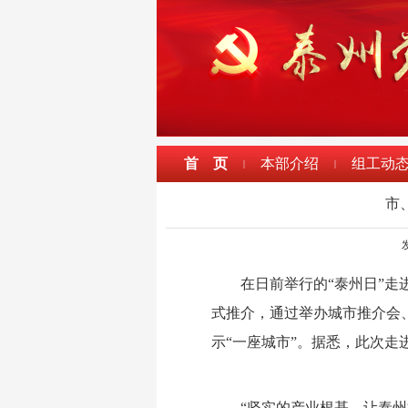
首 页
本部介绍
组工动
|
|
市
发
在日前举行的“泰州日”走
式推介，通过举办城市推介会
示“一座城市”。据悉，此次走
“坚实的产业根基，让泰州