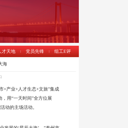
人才天地
党员先锋
组工E评
|
|
大海
口
+产业+人才生态+文旅”集成
，用“一天时间”全方位展
列活动的主场活动。
发展的‘星辰大海’。”泰州市