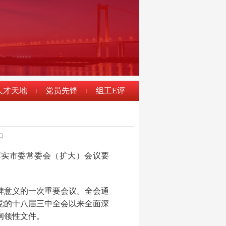
人才天地
党员先锋
组工E评
|
|
口
落实市委常委会（扩大）会议要
碑意义的一次重要会议。全会通
党的十八届三中全会以来全面深
纲领性文件。