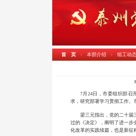
首 页
本部介绍
组工动
|
|
发
7月24日，市委组织部
求，研究部署学习贯彻工作。
梁三元指出，党的二十届
过的《决定》，阐明了进一步
化改革的实践续篇，也是新征