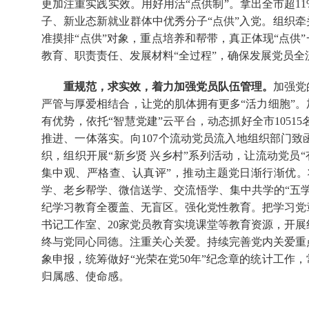
更加注重实践实效。用好用活“点供制”。拿出全市超1
子、新业态新就业群体中优秀分子“点供”入党。组织牵
准摸排“点供”对象，重点培养和帮带，真正体现“点供”
教育、职责责任、发展材料“全过程”，确保发展党员全
重规范，求实效，着力加强党员队伍管理。
加强党
严管与厚爱相结合，让党的肌体拥有更多“活力细胞”。
有优势，依托“智慧党建”云平台，动态抓好全市105
推进、一体落实。向107个流动党员流入地组织部门致
织，组织开展“新乡贤 兴乡村”系列活动，让流动党员“
集中观、严格查、认真评”，推动主题党日渐行渐优
学、老乡帮学、微信送学、交流悟学、集中共学的“五
纪学习教育全覆盖、无盲区。强化党性教育。把学习党
书记工作室、20家党员教育实境课堂等教育资源，开
终与党同心同德。注重关心关爱。持续完善党内关爱重
象申报，统筹做好“光荣在党50年”纪念章的统计工作
归属感、使命感。